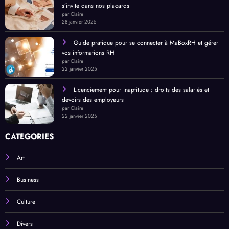
s’invite dans nos placards
i
que
ain
e
par Claire
incon
28 janvier 2025
tourn
Guide pratique pour se connecter à MaBoxRH et gérer
able
vos informations RH
par Claire
22 janvier 2025
Licenciement pour inaptitude : droits des salariés et
devoirs des employeurs
par Claire
22 janvier 2025
CATEGORIES
Art
Business
Culture
Divers