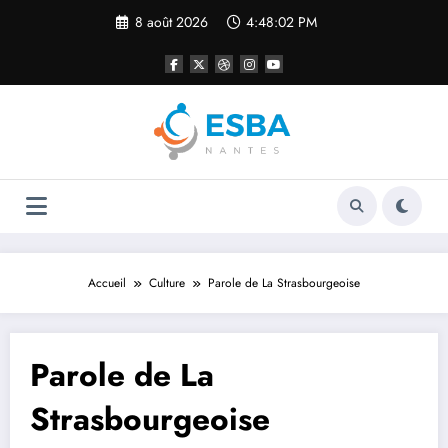
Aller
8 août 2026
4:48:03 PM
au
contenu
Accueil
Culture
Parole de La Strasbourgeoise
Parole de La
Strasbourgeoise